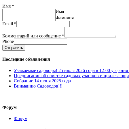
Имя
*
Имя
Фамилия
Email
*
Комментарий или сообщение
*
Phone
Отправить
Последние объявления
Уважаемые садоводы! 25 июля 2026 года в 12-00 у здани
Предписание об очистке садовых участков и прилегающих
Собрание 14 июня 2025 года
Вниманию Садоводов!!!
Форум
Форум